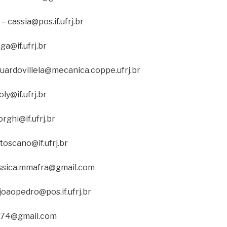
 cassia@pos.if.ufrj.br
ga@if.ufrj.br
eduardovillela@mecanica.coppe.ufrj.br
ly@if.ufrj.br
rghi@if.ufrj.br
toscano@if.ufrj.br
jessica.mmafra@gmail.com
 joaopedro@pos.if.ufrj.br
sc74@gmail.com