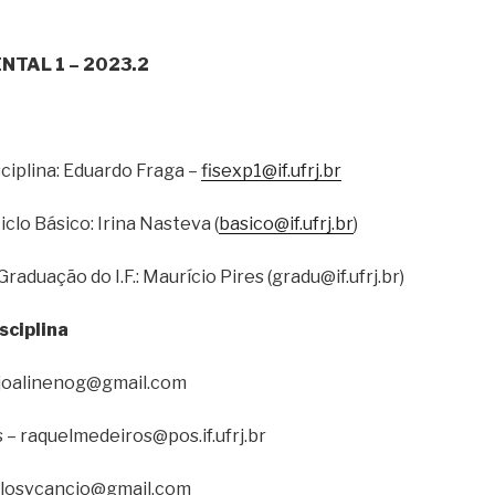
NTAL 1 – 2023.2
ciplina: Eduardo Fraga –
fisexp1@if.ufrj.br
lo Básico: Irina Nasteva (
basico@if.ufrj.br
)
raduação do I.F.: Maurício Pires (gradu@if.ufrj.br)
sciplina
ujoalinenog@gmail.com
– raquelmedeiros@pos.if.ufrj.br
arlosvcancio@gmail.com