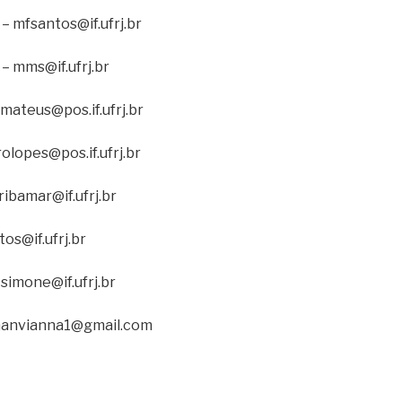
– mfsantos@if.ufrj.br
– mms@if.ufrj.br
amateus@pos.if.ufrj.br
olopes@pos.if.ufrj.br
ribamar@if.ufrj.br
os@if.ufrj.br
simone@if.ufrj.br
hanvianna1@gmail.com