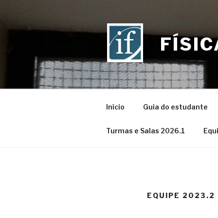
Skip
to
content
FÍSI
Início
Guia do estudante
Turmas e Salas 2026.1
Equ
EQUIPE 2023.2