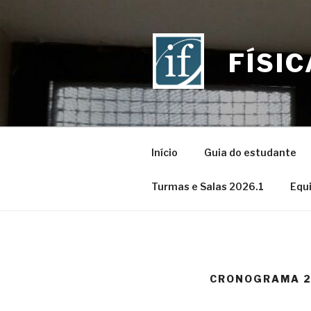
Skip
to
content
FÍSI
Início
Guia do estudante
Turmas e Salas 2026.1
Equ
CRONOGRAMA 2