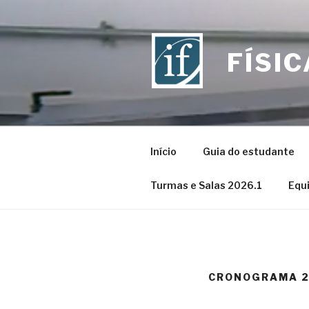
Skip
to
content
FÍSI
Início
Guia do estudante
Turmas e Salas 2026.1
Equ
CRONOGRAMA 2