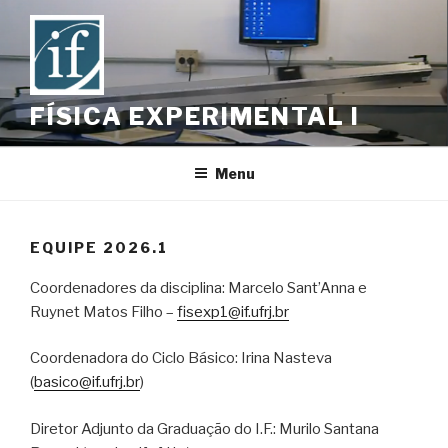
Skip
to
content
FÍSICA EXPERIMENTAL I
Menu
EQUIPE 2026.1
Coordenadores da disciplina: Marcelo Sant’Anna e
Ruynet Matos Filho –
fisexp1@if.ufrj.br
Coordenadora do Ciclo Básico: Irina Nasteva
(
basico@if.ufrj.br
)
Diretor Adjunto da Graduação do I.F.: Murilo Santana