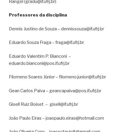
Rangel (gradu@if.ufrj.br)
Professores da disciplina
Dennis Justino de Souza – dennissouza@if.ufrj.br
Eduardo Souza Fraga – fraga@if.ufrj.br
Eduardo Valentim P. Bianconi
–
eduardo.bianconi@pos.if.ufrj.br
Filomeno Soares Júnior – filomeno.junior@if.ufrj.br
Gean Carlos Paiva – geancapaiva@pos.if.ufrj.br
Gisell Ruiz Boiset
–
gisell@if.ufrj.br
João Paulo Eiras – joaopaulo.eiras@hotmail.com
João Oliveira Cony – joaooctavio8@gmail.com