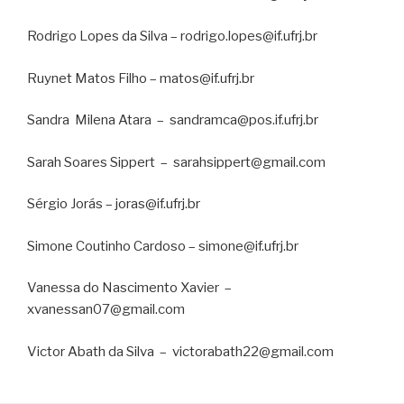
Rodrigo Lopes da Silva – rodrigo.lopes@if.ufrj.br
Ruynet Matos Filho – matos@if.ufrj.br
Sandra
Milena Atara
–
sandramca@pos.if.ufrj.br
Sarah Soares Sippert
–
sarahsippert@gmail.com
Sérgio Jorás – joras@if.ufrj.br
Simone Coutinho Cardoso – simone@if.ufrj.br
Vanessa do Nascimento Xavier
–
xvanessan07@gmail.com
Victor Abath da Silva
–
victorabath22@gmail.com