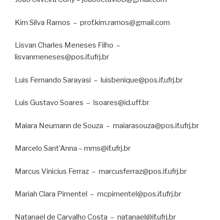
Kim Silva Ramos
–
prof.kim.ramos@gmail.com
Lisvan Charles Meneses Filho
–
lisvanmeneses@pos.if.ufrj.br
Luis Fernando Sarayasi
–
luisbenique@pos.if.ufrj.br
Luis Gustavo Soares
–
lsoares@id.uff.br
Maiara Neumann de Souza
–
maiarasouza@pos.if.ufrj.br
Marcelo Sant’Anna – mms@if.ufrj.br
Marcus Vinicius Ferraz
–
marcusferraz@pos.if.ufrj.br
Mariah Clara Pimentel
–
mcpimentel@pos.if.ufrj.br
Natanael de Carvalho Costa
–
natanael@if.ufrj.br